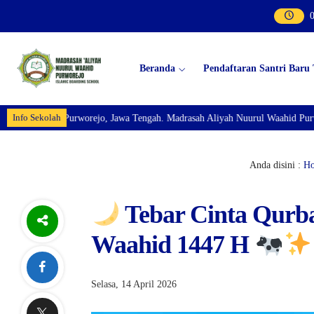
Beranda
Pendaftaran Santri Baru
Info Sekolah
n,Purworejo, Jawa Tengah. Madrasah Aliyah Nuurul Waahid Purworejo Islamic
Anda disini :
H
Tebar Cinta Qurb
Waahid 1447 H
Selasa, 14 April 2026