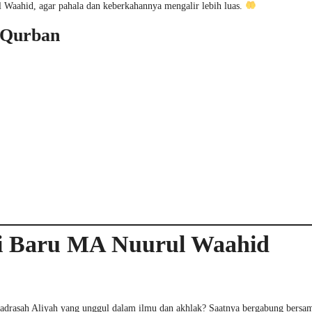
Waahid, agar pahala dan keberkahannya mengalir lebih luas.
 Qurban
i Baru MA Nuurul Waahid
Madrasah Aliyah yang unggul dalam ilmu dan akhlak? Saatnya bergabung bers