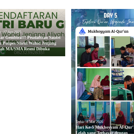
t : 17 Apr 2025
ar Gembira!!! Pendaftran Santri
u Ponpes Nurul Wahid Jenjang
yah MA/SMA Resmi Dibuka
Terbit : 8 Mar 2026
Hari Ke-5 Mukhoyyam Al-Qur’
Lelah yang Terbayar dengan