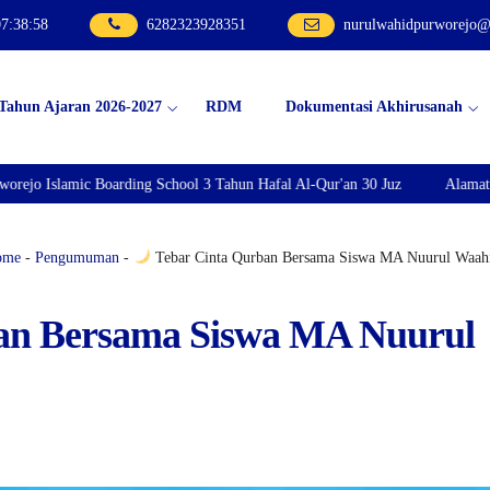
07
:
38
:
59
6282323928351
nurulwahidpurworejo
 Tahun Ajaran 2026-2027
RDM
Dokumentasi Akhirusanah
 Boarding School 3 Tahun Hafal Al-Qur'an 30 Juz
Alamat : Jln. Besole
ome
-
Pengumuman
-
Tebar Cinta Qurban Bersama Siswa MA Nuurul Waa
an Bersama Siswa MA Nuurul