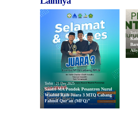
Lainnya
Terbi
Kab
Bar
Ali
Terbit : 21 Des 2025
Santri MA Pondok Pesantren Nurul
Waahid Raih Juara 3 MTQ Cabang
Fahmil Qur’an (MFQ)”