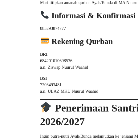
Mari titipkan amanah qurban Ayah/Bunda di MA Nuurul 
Informasi & Konfirmasi
085293874777
Rekening Qurban
BRI
684201010698536
a.n. Ziswap Nuurul Waahid
BSI
7203493481
a.n. ULAZ MKU Nuurul Waahid
Penerimaan Santr
2026/2027
Ingin putra-putri Ayah/Bunda melanjutkan ke jenjang 