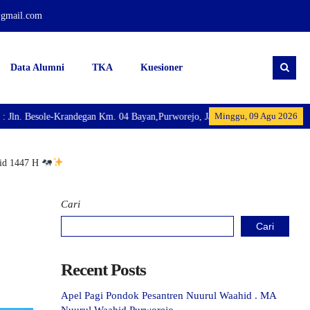
@gmail.com
Data Alumni
TKA
Kuesioner
Minggu, 09 Agu 2026
-Krandegan Km. 04 Bayan,Purworejo, Jawa Tengah. Madrasah Aliyah Nuurul Wa
hid 1447 H
Cari
Cari
Recent Posts
Apel Pagi Pondok Pesantren Nuurul Waahid . MA