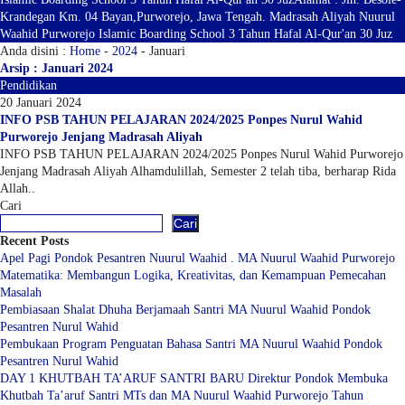
Krandegan Km. 04 Bayan,Purworejo, Jawa Tengah. Madrasah Aliyah Nuurul
Waahid Purworejo Islamic Boarding School 3 Tahun Hafal Al-Qur'an 30 Juz
Anda disini :
Home
-
2024
-
Januari
Arsip : Januari 2024
Pendidikan
20 Januari 2024
INFO PSB TAHUN PELAJARAN 2024/2025 Ponpes Nurul Wahid
Purworejo Jenjang Madrasah Aliyah
INFO PSB TAHUN PELAJARAN 2024/2025 Ponpes Nurul Wahid Purworejo
Jenjang Madrasah Aliyah Alhamdulillah, Semester 2 telah tiba, berharap Rida
Allah..
Cari
Cari
Recent Posts
Apel Pagi Pondok Pesantren Nuurul Waahid . MA Nuurul Waahid Purworejo
Matematika: Membangun Logika, Kreativitas, dan Kemampuan Pemecahan
Masalah
Pembiasaan Shalat Dhuha Berjamaah Santri MA Nuurul Waahid Pondok
Pesantren Nurul Wahid
Pembukaan Program Penguatan Bahasa Santri MA Nuurul Waahid Pondok
Pesantren Nurul Wahid
DAY 1 KHUTBAH TA’ARUF SANTRI BARU Direktur Pondok Membuka
Khutbah Ta’aruf Santri MTs dan MA Nuurul Waahid Purworejo Tahun