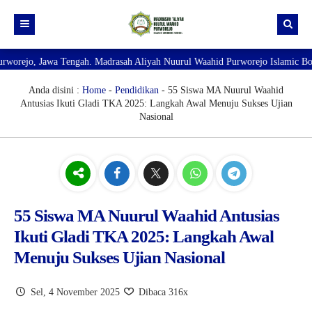
Jawa Tengah. Madrasah Aliyah Nuurul Waahid Purworejo Islamic Boarding Sch
Beranda
Pendaftaran Santri Baru Tahun Ajaran 2026-2027
Sejarah Berdirinya MA Nuurul Waahid Purworejo
Anda disini :
Home
-
Pendidikan
- 55 Siswa MA Nuurul Waahid
Antusias Ikuti Gladi TKA 2025: Langkah Awal Menuju Sukses Ujian
RDM
Visi Misi MA Nuurul Waahid Purworejo
Interview Calon Wali
Nasional
Dokumentasi Akhirusanah
Struktur Lembaga
Data Alumni
Grafik Lulusan Santri
Foto Ikhwan 2025
TKA
Kaldik Madrasah 2025-2026
Foto Akhwat 2025
55 Siswa MA Nuurul Waahid Antusias
Kuesioner
Hasil Belajar
Ikuti Gladi TKA 2025: Langkah Awal
Menuju Sukses Ujian Nasional
Sel, 4 November 2025
Dibaca 316x