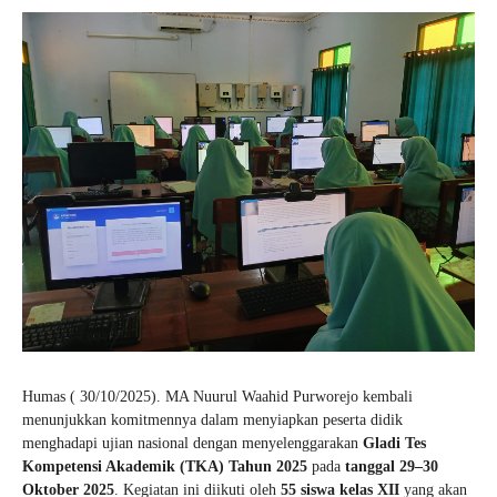
Humas ( 30/10/2025). MA Nuurul Waahid Purworejo kembali
menunjukkan komitmennya dalam menyiapkan peserta didik
menghadapi ujian nasional dengan menyelenggarakan
Gladi Tes
Kompetensi Akademik (TKA) Tahun 2025
pada
tanggal 29–30
Oktober 2025
. Kegiatan ini diikuti oleh
55 siswa kelas XII
yang akan