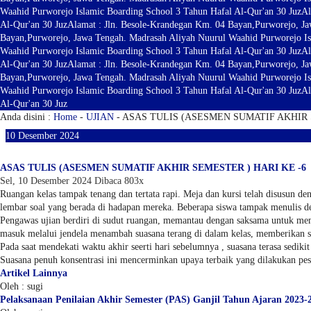
Waahid Purworejo Islamic Boarding School 3 Tahun Hafal Al-Qur'an 30 Juz
Al
Al-Qur'an 30 Juz
Alamat : Jln. Besole-Krandegan Km. 04 Bayan,Purworejo, Ja
Bayan,Purworejo, Jawa Tengah. Madrasah Aliyah Nuurul Waahid Purworejo Is
Waahid Purworejo Islamic Boarding School 3 Tahun Hafal Al-Qur'an 30 Juz
Al
Al-Qur'an 30 Juz
Alamat : Jln. Besole-Krandegan Km. 04 Bayan,Purworejo, Ja
Bayan,Purworejo, Jawa Tengah. Madrasah Aliyah Nuurul Waahid Purworejo Is
Waahid Purworejo Islamic Boarding School 3 Tahun Hafal Al-Qur'an 30 Juz
Al
Al-Qur'an 30 Juz
Anda disini :
Home
-
UJIAN
- ASAS TULIS (ASESMEN SUMATIF AKHIR 
10
Desember
2024
ASAS TULIS (ASESMEN SUMATIF AKHIR SEMESTER ) HARI KE -6
Sel, 10 Desember 2024
Dibaca 803x
Ruangan kelas tampak tenang dan tertata rapi. Meja dan kursi telah disusun d
lembar soal yang berada di hadapan mereka. Beberapa siswa tampak menulis d
Pengawas ujian berdiri di sudut ruangan, memantau dengan saksama untuk memast
masuk melalui jendela menambah suasana terang di dalam kelas, memberikan s
Pada saat mendekati waktu akhir seerti hari sebelumnya , suasana terasa sed
Suasana penuh konsentrasi ini mencerminkan upaya terbaik yang dilakukan pese
Artikel Lainnya
Oleh : sugi
Pelaksanaan Penilaian Akhir Semester (PAS) Ganjil Tahun Ajaran 2023