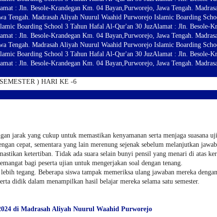
amat : Jln. Besole-Krandegan Km. 04 Bayan,Purworejo, Jawa Tengah. Madras
wa Tengah. Madrasah Aliyah Nuurul Waahid Purworejo Islamic Boarding Schoo
lamic Boarding School 3 Tahun Hafal Al-Qur'an 30 Juz
Alamat : Jln. Besole-
amat : Jln. Besole-Krandegan Km. 04 Bayan,Purworejo, Jawa Tengah. Madras
wa Tengah. Madrasah Aliyah Nuurul Waahid Purworejo Islamic Boarding Schoo
lamic Boarding School 3 Tahun Hafal Al-Qur'an 30 Juz
Alamat : Jln. Besole-
amat : Jln. Besole-Krandegan Km. 04 Bayan,Purworejo, Jawa Tengah. Madras
SEMESTER ) HARI KE -6
engan jarak yang cukup untuk memastikan kenyamanan serta menjaga suasana ujia
engan cepat, sementara yang lain merenung sejenak sebelum melanjutkan jawab
ikan ketertiban. Tidak ada suara selain bunyi pensil yang menari di atas kert
emangat bagi peserta ujian untuk mengerjakan soal dengan tenang.
ikit lebih tegang. Beberapa siswa tampak memeriksa ulang jawaban mereka deng
rta didik dalam menampilkan hasil belajar mereka selama satu semester.
-2024 di Madrasah Aliyah Nuurul Waahid Purworejo