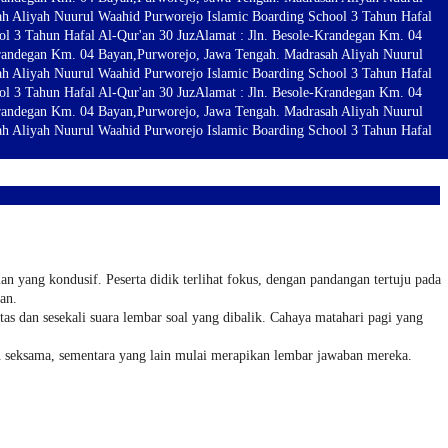
ah Aliyah Nuurul Waahid Purworejo Islamic Boarding School 3 Tahun Hafal
l 3 Tahun Hafal Al-Qur'an 30 Juz
Alamat : Jln. Besole-Krandegan Km. 04
Krandegan Km. 04 Bayan,Purworejo, Jawa Tengah. Madrasah Aliyah Nuurul
ah Aliyah Nuurul Waahid Purworejo Islamic Boarding School 3 Tahun Hafal
l 3 Tahun Hafal Al-Qur'an 30 Juz
Alamat : Jln. Besole-Krandegan Km. 04
Krandegan Km. 04 Bayan,Purworejo, Jawa Tengah. Madrasah Aliyah Nuurul
ah Aliyah Nuurul Waahid Purworejo Islamic Boarding School 3 Tahun Hafal
n yang kondusif. Peserta didik terlihat fokus, dengan pandangan tertuju pada
an.
as dan sesekali suara lembar soal yang dibalik. Cahaya matahari pagi yang
an seksama, sementara yang lain mulai merapikan lembar jawaban mereka.