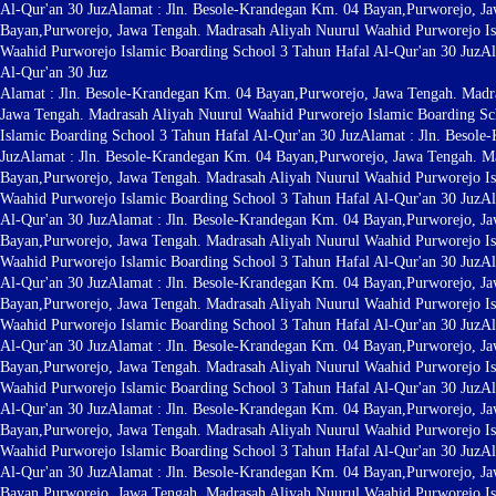
Al-Qur'an 30 Juz
Alamat : Jln. Besole-Krandegan Km. 04 Bayan,Purworejo, Ja
Bayan,Purworejo, Jawa Tengah. Madrasah Aliyah Nuurul Waahid Purworejo Is
Waahid Purworejo Islamic Boarding School 3 Tahun Hafal Al-Qur'an 30 Juz
Al
Al-Qur'an 30 Juz
Alamat : Jln. Besole-Krandegan Km. 04 Bayan,Purworejo, Jawa Tengah. Madra
Jawa Tengah. Madrasah Aliyah Nuurul Waahid Purworejo Islamic Boarding Sc
Islamic Boarding School 3 Tahun Hafal Al-Qur'an 30 Juz
Alamat : Jln. Besol
Juz
Alamat : Jln. Besole-Krandegan Km. 04 Bayan,Purworejo, Jawa Tengah. Ma
Bayan,Purworejo, Jawa Tengah. Madrasah Aliyah Nuurul Waahid Purworejo Is
Waahid Purworejo Islamic Boarding School 3 Tahun Hafal Al-Qur'an 30 Juz
Al
Al-Qur'an 30 Juz
Alamat : Jln. Besole-Krandegan Km. 04 Bayan,Purworejo, Ja
Bayan,Purworejo, Jawa Tengah. Madrasah Aliyah Nuurul Waahid Purworejo Is
Waahid Purworejo Islamic Boarding School 3 Tahun Hafal Al-Qur'an 30 Juz
Al
Al-Qur'an 30 Juz
Alamat : Jln. Besole-Krandegan Km. 04 Bayan,Purworejo, Ja
Bayan,Purworejo, Jawa Tengah. Madrasah Aliyah Nuurul Waahid Purworejo Is
Waahid Purworejo Islamic Boarding School 3 Tahun Hafal Al-Qur'an 30 Juz
Al
Al-Qur'an 30 Juz
Alamat : Jln. Besole-Krandegan Km. 04 Bayan,Purworejo, Ja
Bayan,Purworejo, Jawa Tengah. Madrasah Aliyah Nuurul Waahid Purworejo Is
Waahid Purworejo Islamic Boarding School 3 Tahun Hafal Al-Qur'an 30 Juz
Al
Al-Qur'an 30 Juz
Alamat : Jln. Besole-Krandegan Km. 04 Bayan,Purworejo, Ja
Bayan,Purworejo, Jawa Tengah. Madrasah Aliyah Nuurul Waahid Purworejo Is
Waahid Purworejo Islamic Boarding School 3 Tahun Hafal Al-Qur'an 30 Juz
Al
Al-Qur'an 30 Juz
Alamat : Jln. Besole-Krandegan Km. 04 Bayan,Purworejo, Ja
Bayan,Purworejo, Jawa Tengah. Madrasah Aliyah Nuurul Waahid Purworejo Is