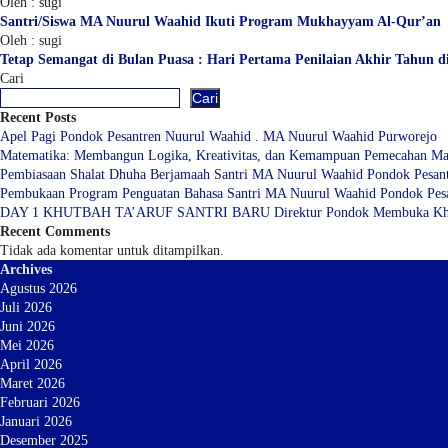
Oleh : sugi
Santri/Siswa MA Nuurul Waahid Ikuti Program Mukhayyam Al-Qur’an
Oleh : sugi
Tetap Semangat di Bulan Puasa : Hari Pertama Penilaian Akhir Tahun 
Cari
Cari
Recent Posts
Apel Pagi Pondok Pesantren Nuurul Waahid . MA Nuurul Waahid Purworejo
Matematika: Membangun Logika, Kreativitas, dan Kemampuan Pemecahan Ma
Pembiasaan Shalat Dhuha Berjamaah Santri MA Nuurul Waahid Pondok Pesan
Pembukaan Program Penguatan Bahasa Santri MA Nuurul Waahid Pondok Pes
DAY 1 KHUTBAH TA’ARUF SANTRI BARU Direktur Pondok Membuka Khutbah 
Recent Comments
Tidak ada komentar untuk ditampilkan.
Archives
Agustus 2026
Juli 2026
Juni 2026
Mei 2026
April 2026
Maret 2026
Februari 2026
Januari 2026
Desember 2025