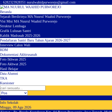
:
:
6282323928351
nurulwahidpurworejo@gmail.com
Beranda
Sejarah Berdirinya MA Nuurul Waahid Purworejo
Visi Misi MA Nuurul Waahid Purworejo
Struktur Lembaga
Grafik Lulusan Santri
Kaldik Madrasah 2025-2026
Pendaftaran Santri Baru Tahun Ajaran 2026-2027
Interview Calon Wali
RDM
Dokumentasi Akhirusanah
Foto Ikhwan 2025
Foto Akhwat 2025
Hasil Belajar
Data Alumni
TKA
Kuesioner
Info Sekolah
Minggu, 09 Agu 2026