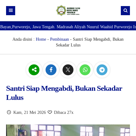
Purworejo, Jawa Tengah. Madrasah Aliyah Nuurul Waahid Purworejo Islamic B
Beranda
Pendaftaran Santri Baru Tahun Ajaran 2026-2027
Sejarah Berdirinya MA Nuurul Waahid Purworejo
Anda disini :
Home
-
Pembinaan
- Santri Siap Mengabdi, Bukan
Sekadar Lulus
RDM
Visi Misi MA Nuurul Waahid Purworejo
Interview Calon Wali
Dokumentasi Akhirusanah
Struktur Lembaga
Data Alumni
Grafik Lulusan Santri
Foto Ikhwan 2025
TKA
Kaldik Madrasah 2025-2026
Foto Akhwat 2025
Santri Siap Mengabdi, Bukan Sekadar
Lulus
Kuesioner
Hasil Belajar
Kam, 21 Mei 2026
Dibaca 27x