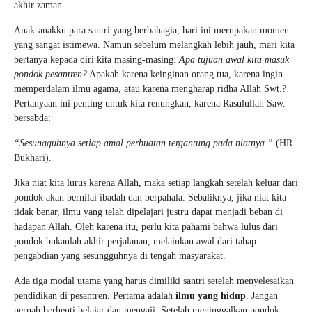
akhir zaman.
Anak-anakku para santri yang berbahagia, hari ini merupakan momen
yang sangat istimewa. Namun sebelum melangkah lebih jauh, mari kita
bertanya kepada diri kita masing-masing:
Apa tujuan awal kita masuk
pondok pesantren?
Apakah karena keinginan orang tua, karena ingin
memperdalam ilmu agama, atau karena mengharap ridha Allah Swt.?
Pertanyaan ini penting untuk kita renungkan, karena Rasulullah Saw.
bersabda:
“Sesungguhnya setiap amal perbuatan tergantung pada niatnya.”
(HR.
Bukhari).
Jika niat kita lurus karena Allah, maka setiap langkah setelah keluar dari
pondok akan bernilai ibadah dan berpahala. Sebaliknya, jika niat kita
tidak benar, ilmu yang telah dipelajari justru dapat menjadi beban di
hadapan Allah. Oleh karena itu, perlu kita pahami bahwa lulus dari
pondok bukanlah akhir perjalanan, melainkan awal dari tahap
pengabdian yang sesungguhnya di tengah masyarakat.
Ada tiga modal utama yang harus dimiliki santri setelah menyelesaikan
pendidikan di pesantren. Pertama adalah
ilmu yang hidup
. Jangan
pernah berhenti belajar dan mengaji. Setelah meninggalkan pondok,