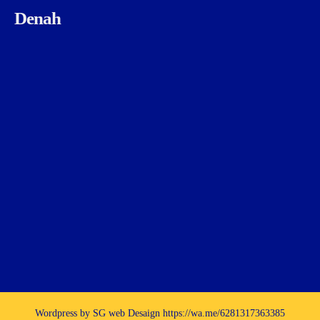
Denah
Wordpress by SG web Desaign https://wa.me/6281317363385