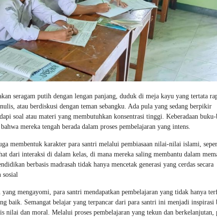
kan seragam putih dengan lengan panjang, duduk di meja kayu yang tertata rap
lis, atau berdiskusi dengan teman sebangku. Ada pula yang sedang berpikir
pi soal atau materi yang membutuhkan konsentrasi tinggi. Keberadaan buku
 bahwa mereka tengah berada dalam proses pembelajaran yang intens.
 membentuk karakter para santri melalui pembiasaan nilai-nilai islami, seper
lihat dari interaksi di dalam kelas, di mana mereka saling membantu dalam me
endidikan berbasis madrasah tidak hanya mencetak generasi yang cerdas secara
 sosial
h yang mengayomi, para santri mendapatkan pembelajaran yang tidak hanya ter
g baik. Semangat belajar yang terpancar dari para santri ini menjadi inspirasi 
 nilai dan moral. Melalui proses pembelajaran yang tekun dan berkelanjutan, 