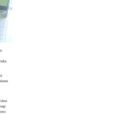
i.
-buku
ti
mahami
fokus
bagi
para