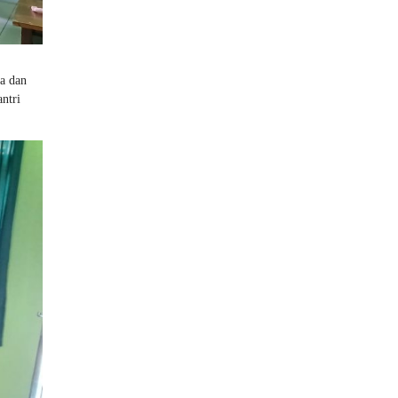
a dan
ntri