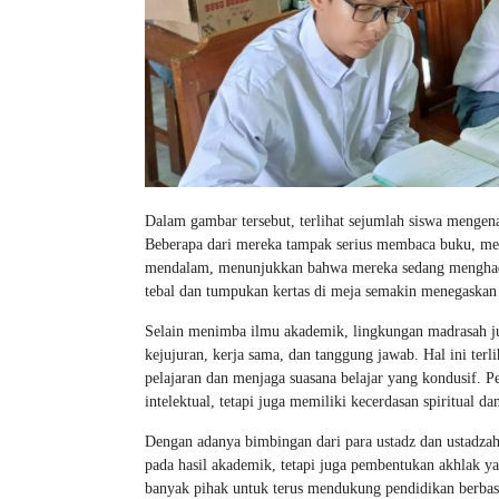
Dalam gambar tersebut, terlihat sejumlah siswa mengena
Beberapa dari mereka tampak serius membaca buku, menu
mendalam, menunjukkan bahwa mereka sedang menghada
tebal dan tumpukan kertas di meja semakin menegaskan
Selain menimba ilmu akademik, lingkungan madrasah juga
kejujuran, kerja sama, dan tanggung jawab. Hal ini ter
pelajaran dan menjaga suasana belajar yang kondusif. P
intelektual, tetapi juga memiliki kecerdasan spiritual dan
Dengan adanya bimbingan dari para ustadz dan ustadza
pada hasil akademik, tetapi juga pembentukan akhlak yan
banyak pihak untuk terus mendukung pendidikan berbasis