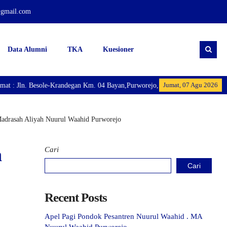
@gmail.com
Data Alumni
TKA
Kuesioner
Jumat, 07 Agu 2026
ole-Krandegan Km. 04 Bayan,Purworejo, Jawa Tengah. Madrasah Aliyah Nuurul
Madrasah Aliyah Nuurul Waahid Purworejo
n
Cari
Cari
Recent Posts
Apel Pagi Pondok Pesantren Nuurul Waahid . MA