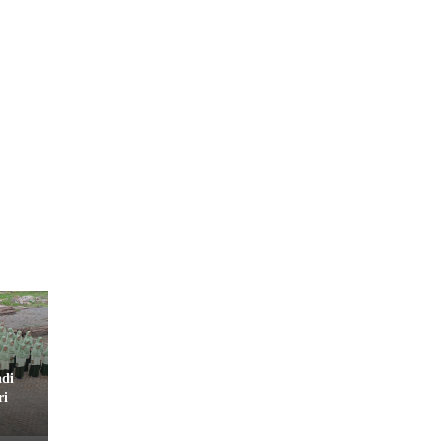
di
ri