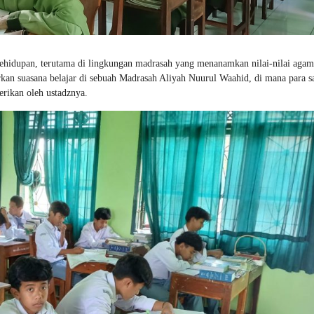
kehidupan, terutama di lingkungan madrasah yang menanamkan nilai-nilai agam
an suasana belajar di sebuah Madrasah Aliyah Nuurul Waahid, di mana para sa
rikan oleh ustadznya.