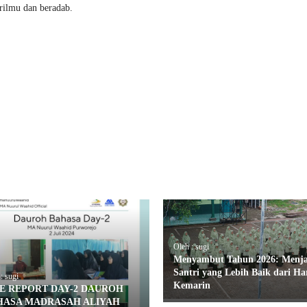
rilmu dan beradab.
Oleh : sugi
Menyambut Tahun 2026: Menja
Santri yang Lebih Baik dari Ha
: sugi
Kemarin
VE REPORT DAY-2 DAUROH
HASA MADRASAH ALIYAH