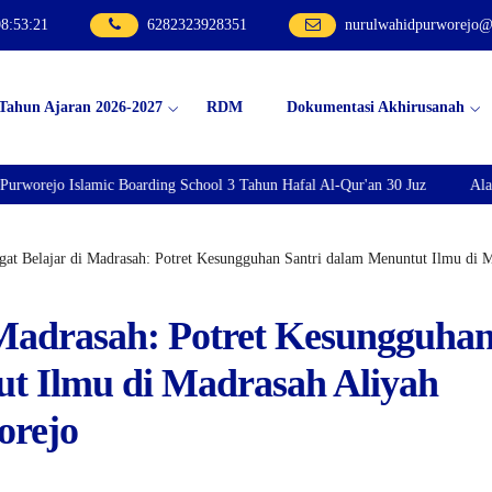
08
:
53
:
22
6282323928351
nurulwahidpurworejo
 Tahun Ajaran 2026-2027
RDM
Dokumentasi Akhirusanah
mic Boarding School 3 Tahun Hafal Al-Qur'an 30 Juz
Alamat : Jln. Bes
at Belajar di Madrasah: Potret Kesungguhan Santri dalam Menuntut Ilmu di 
 Madrasah: Potret Kesungguha
ut Ilmu di Madrasah Aliyah
orejo