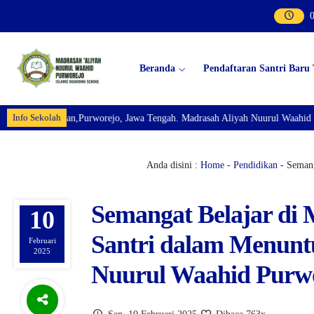
Beranda
Pendaftaran Santri Baru
Info Sekolah
ayan,Purworejo, Jawa Tengah. Madrasah Aliyah Nuurul Waahid Purworejo Isla
Anda disini :
Home
-
Pendidikan
- Semang
Semangat Belajar di
10
Santri dalam Menunt
Februari
2025
Nuurul Waahid Purw