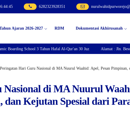
16
:
44
:
47
6282323928351
nurulwahidpurworejo
 Tahun Ajaran 2026-2027
RDM
Dokumentasi Akhirusanah
3 Tahun Hafal Al-Qur'an 30 Juz
Alamat : Jln. Besole-Krandegan Km. 04
Peringatan Hari Guru Nasional di MA Nuurul Waahid: Apel, Pesan Pimpinan, d
u Nasional di MA Nuurul Waah
 dan Kejutan Spesial dari Par