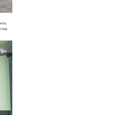
erta
 yang