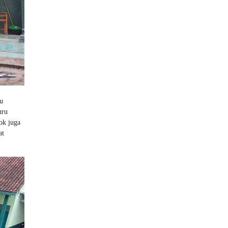
u
uru
ok juga
at