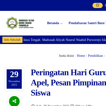
Beranda
Pendaftaran Santri Baru
Info Sekolah
 Tengah. Madrasah Aliyah Nuurul Waahid Purworejo Islamic Boarding School 
Anda disini :
Home
-
Pendidikan
- 
Peringatan Hari Gur
29
Apel, Pesan Pimpinan,
November
2025
Siswa