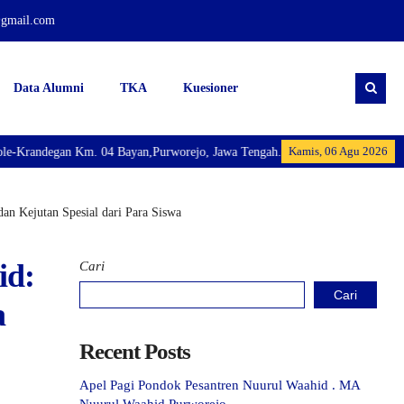
@gmail.com
Data Alumni
TKA
Kuesioner
Kamis, 06 Agu 2026
 Bayan,Purworejo, Jawa Tengah. Madrasah Aliyah Nuurul Waahid Purworejo Is
an Kejutan Spesial dari Para Siswa
id:
Cari
Cari
a
Recent Posts
Apel Pagi Pondok Pesantren Nuurul Waahid . MA