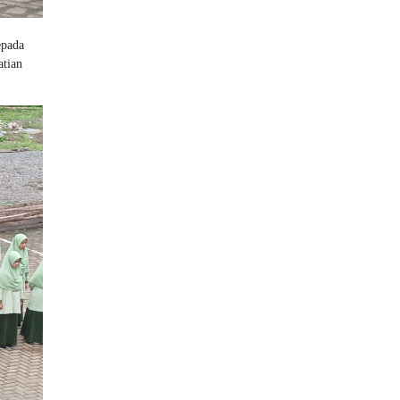
epada
atian