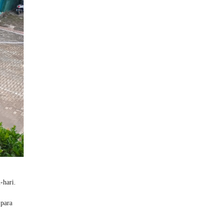
-hari.
 para