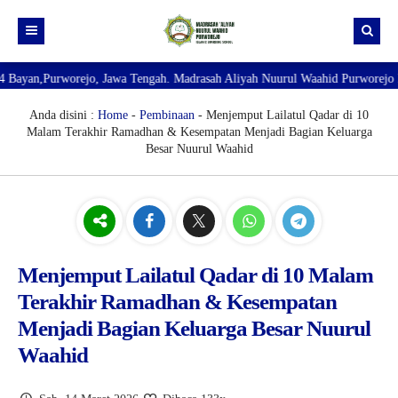
n,Purworejo, Jawa Tengah. Madrasah Aliyah Nuurul Waahid Purworejo Islamic
Beranda
Pendaftaran Santri Baru Tahun Ajaran 2026-2027
Sejarah Berdirinya MA Nuurul Waahid Purworejo
Anda disini :
Home
-
Pembinaan
- Menjemput Lailatul Qadar di 10
Malam Terakhir Ramadhan & Kesempatan Menjadi Bagian Keluarga
RDM
Visi Misi MA Nuurul Waahid Purworejo
Interview Calon Wali
Besar Nuurul Waahid
Dokumentasi Akhirusanah
Struktur Lembaga
Data Alumni
Grafik Lulusan Santri
Foto Ikhwan 2025
TKA
Kaldik Madrasah 2025-2026
Foto Akhwat 2025
Menjemput Lailatul Qadar di 10 Malam
Kuesioner
Hasil Belajar
Terakhir Ramadhan & Kesempatan
Menjadi Bagian Keluarga Besar Nuurul
Waahid